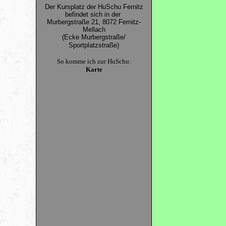
Der Kursplatz der HuSchu Fernitz
befindet sich in der
Murbergstraße 21, 8072 Fernitz-
Mellach
(Ecke Murbergstraße/
Sportplatzstraße)
So komme ich zur HuSchu:
Karte