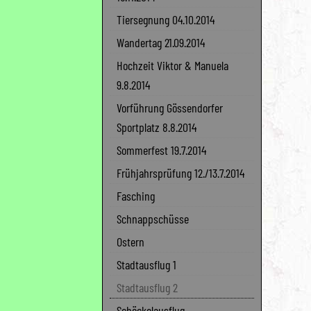
Tiersegnung 04.10.2014
Wandertag 21.09.2014
Hochzeit Viktor & Manuela
9.8.2014
Vorführung Gössendorfer
Sportplatz 8.8.2014
Sommerfest 19.7.2014
Frühjahrsprüfung 12./13.7.2014
Fasching
Schnappschüsse
Ostern
Stadtausflug 1
Stadtausflug 2
Schöckelausflug